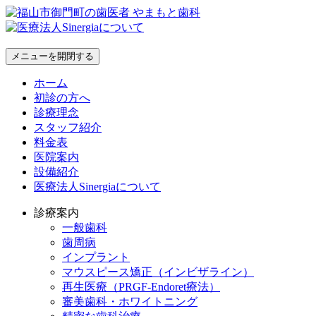
メニューを開閉する
ホーム
初診の方へ
診療理念
スタッフ紹介
料金表
医院案内
設備紹介
医療法人Sinergiaについて
診療案内
一般歯科
歯周病
インプラント
マウスピース矯正（インビザライン）
再生医療（PRGF-Endoret療法）
審美歯科・ホワイトニング