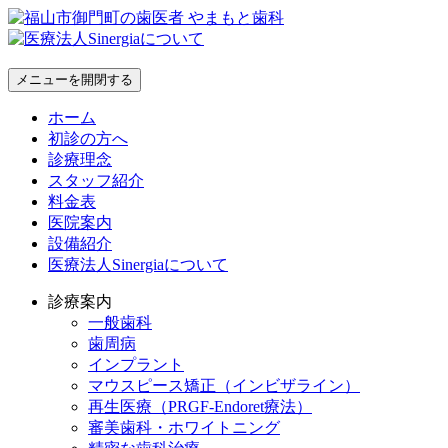
メニューを開閉する
ホーム
初診の方へ
診療理念
スタッフ紹介
料金表
医院案内
設備紹介
医療法人Sinergiaについて
診療案内
一般歯科
歯周病
インプラント
マウスピース矯正（インビザライン）
再生医療（PRGF-Endoret療法）
審美歯科・ホワイトニング