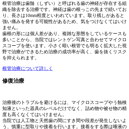
根管治療は歯髄（しずい）と呼ばれる歯の神経が存在する組
織を除去する治療です。神経は歯の根っこの先まで続いてお
り、長さは10mm程度といわれています。取り残しがあると
強い痛みを発する可能性があるため、気をつけなくてはいけ
ません。
歯根の形には個人差があり、複雑な形態をしているケースも
多いことから、当院ではレントゲン写真と合わせてマイクロ
スコープを使います。小さく暗い根管でも明るく拡大した視
野で治療ができるため治療の成功率が高く、歯を抜くリスク
を抑えられます。
根管治療について詳しく
修復治療
治療後のトラブルを避けるには、マイクロスコープやう蝕検
知液といった器具のレベルだけでなく、詰め物や被せ物の精
度も高くなくてはいけません。
当院では人工物と天然歯の間にすき間や段差が発生しないよ
う、慎重に型取りや接着を行います。接着をする際は唾液の