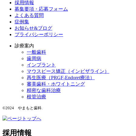
採用情報
募集要項・応募フォーム
よくある質問
症例集
お知らせ&ブログ
プライバシーポリシー
診療案内
一般歯科
歯周病
インプラント
マウスピース矯正（インビザライン）
再生医療（PRGF-Endoret療法）
審美歯科・ホワイトニング
精密な歯科治療
根管治療
©2024 やまもと歯科.
採用情報