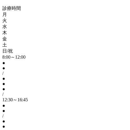
診療時間
月
火
水
木
金
土
日/祝
8:00～12:00
●
●
/
●
●
●
/
12:30～16:45
●
●
/
●
●