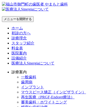
メニューを開閉する
ホーム
初診の方へ
診療理念
スタッフ紹介
料金表
医院案内
設備紹介
医療法人Sinergiaについて
診療案内
一般歯科
歯周病
インプラント
マウスピース矯正（インビザライン）
再生医療（PRGF-Endoret療法）
審美歯科・ホワイトニング