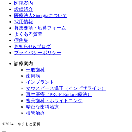
医院案内
設備紹介
医療法人Sinergiaについて
採用情報
募集要項・応募フォーム
よくある質問
症例集
お知らせ&ブログ
プライバシーポリシー
診療案内
一般歯科
歯周病
インプラント
マウスピース矯正（インビザライン）
再生医療（PRGF-Endoret療法）
審美歯科・ホワイトニング
精密な歯科治療
根管治療
©2024 やまもと歯科.