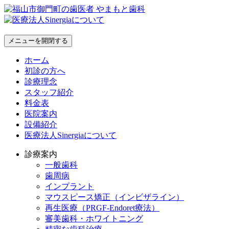
メニューを開閉する
ホーム
初診の方へ
診療理念
スタッフ紹介
料金表
医院案内
設備紹介
医療法人Sinergiaについて
診療案内
一般歯科
歯周病
インプラント
マウスピース矯正（インビザライン）
再生医療（PRGF-Endoret療法）
審美歯科・ホワイトニング