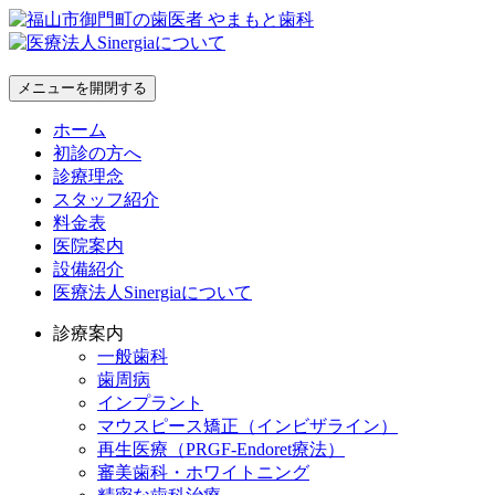
メニューを開閉する
ホーム
初診の方へ
診療理念
スタッフ紹介
料金表
医院案内
設備紹介
医療法人Sinergiaについて
診療案内
一般歯科
歯周病
インプラント
マウスピース矯正（インビザライン）
再生医療（PRGF-Endoret療法）
審美歯科・ホワイトニング