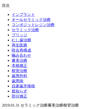
目次
インプラント
オールセラミック治療
コンポジットレジン治療
セラミック治療
ブリッジ
むし歯治療
再生医療
咬合再構成
噛み合わせ
審美治療
本格矯正
根管治療
歯周外科
歯周病
自家歯牙移植
親知らず
部分矯正
2019.01.31
セラミック治療
審美治療
根管治療