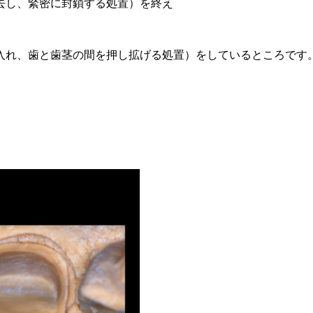
去し、緊密に封鎖する処置）を終え
。
入れ、歯と歯茎の間を押し拡げる処置）をしているところです