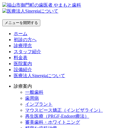
メニューを開閉する
ホーム
初診の方へ
診療理念
スタッフ紹介
料金表
医院案内
設備紹介
医療法人Sinergiaについて
診療案内
一般歯科
歯周病
インプラント
マウスピース矯正（インビザライン）
再生医療（PRGF-Endoret療法）
審美歯科・ホワイトニング