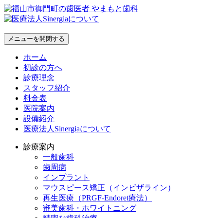
メニューを開閉する
ホーム
初診の方へ
診療理念
スタッフ紹介
料金表
医院案内
設備紹介
医療法人Sinergiaについて
診療案内
一般歯科
歯周病
インプラント
マウスピース矯正（インビザライン）
再生医療（PRGF-Endoret療法）
審美歯科・ホワイトニング