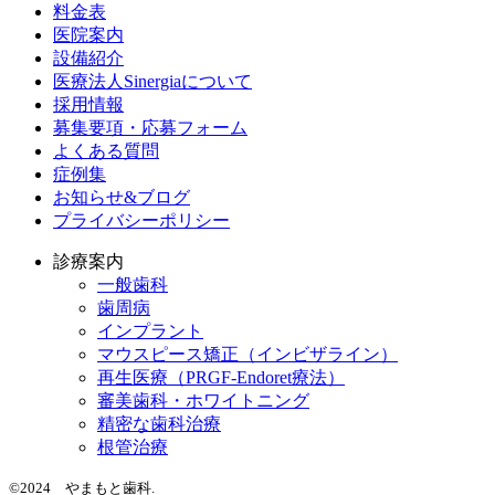
料金表
医院案内
設備紹介
医療法人Sinergiaについて
採用情報
募集要項・応募フォーム
よくある質問
症例集
お知らせ&ブログ
プライバシーポリシー
診療案内
一般歯科
歯周病
インプラント
マウスピース矯正（インビザライン）
再生医療（PRGF-Endoret療法）
審美歯科・ホワイトニング
精密な歯科治療
根管治療
©2024 やまもと歯科.