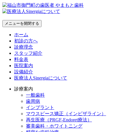
メニューを開閉する
ホーム
初診の方へ
診療理念
スタッフ紹介
料金表
医院案内
設備紹介
医療法人Sinergiaについて
診療案内
一般歯科
歯周病
インプラント
マウスピース矯正（インビザライン）
再生医療（PRGF-Endoret療法）
審美歯科・ホワイトニング