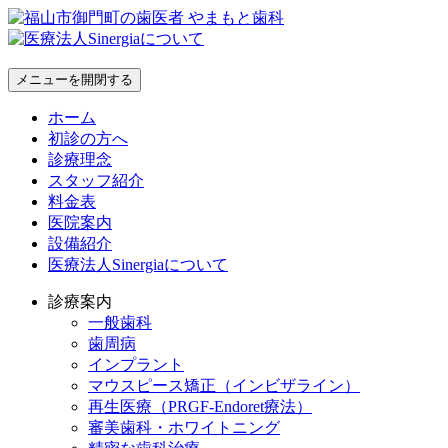
メニューを開閉する
ホーム
初診の方へ
診療理念
スタッフ紹介
料金表
医院案内
設備紹介
医療法人Sinergiaについて
診療案内
一般歯科
歯周病
インプラント
マウスピース矯正（インビザライン）
再生医療（PRGF-Endoret療法）
審美歯科・ホワイトニング