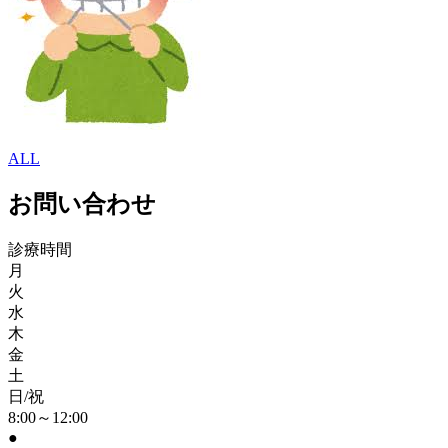
ALL
お問い合わせ
診療時間
月
火
水
木
金
土
日/祝
8:00～12:00
●