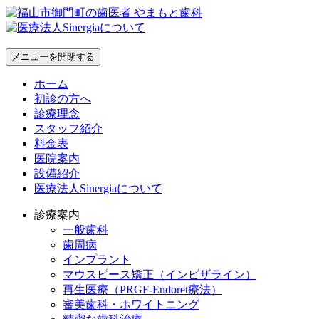
メニューを開閉する
ホーム
初診の方へ
診療理念
スタッフ紹介
料金表
医院案内
設備紹介
医療法人Sinergiaについて
診療案内
一般歯科
歯周病
インプラント
マウスピース矯正（インビザライン）
再生医療（PRGF-Endoret療法）
審美歯科・ホワイトニング