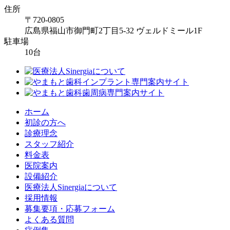
住所
〒720-0805
広島県福山市御門町2丁目5-32 ヴェルドミール1F
駐車場
10台
ホーム
初診の方へ
診療理念
スタッフ紹介
料金表
医院案内
設備紹介
医療法人Sinergiaについて
採用情報
募集要項・応募フォーム
よくある質問