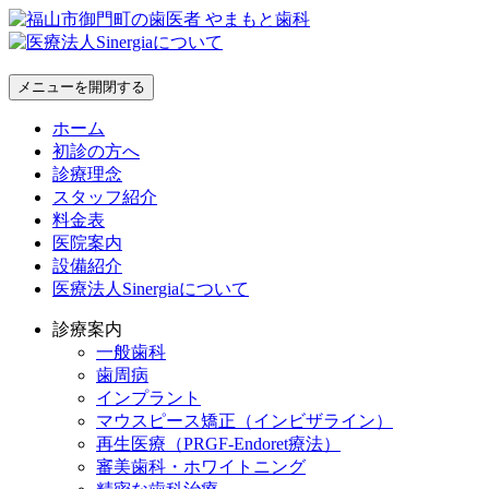
メニューを開閉する
ホーム
初診の方へ
診療理念
スタッフ紹介
料金表
医院案内
設備紹介
医療法人Sinergiaについて
診療案内
一般歯科
歯周病
インプラント
マウスピース矯正（インビザライン）
再生医療（PRGF-Endoret療法）
審美歯科・ホワイトニング