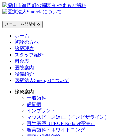
メニューを開閉する
ホーム
初診の方へ
診療理念
スタッフ紹介
料金表
医院案内
設備紹介
医療法人Sinergiaについて
診療案内
一般歯科
歯周病
インプラント
マウスピース矯正（インビザライン）
再生医療（PRGF-Endoret療法）
審美歯科・ホワイトニング