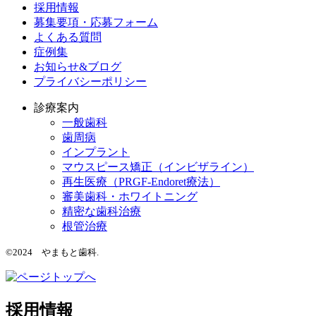
採用情報
募集要項・応募フォーム
よくある質問
症例集
お知らせ&ブログ
プライバシーポリシー
診療案内
一般歯科
歯周病
インプラント
マウスピース矯正（インビザライン）
再生医療（PRGF-Endoret療法）
審美歯科・ホワイトニング
精密な歯科治療
根管治療
©2024 やまもと歯科.
採用情報