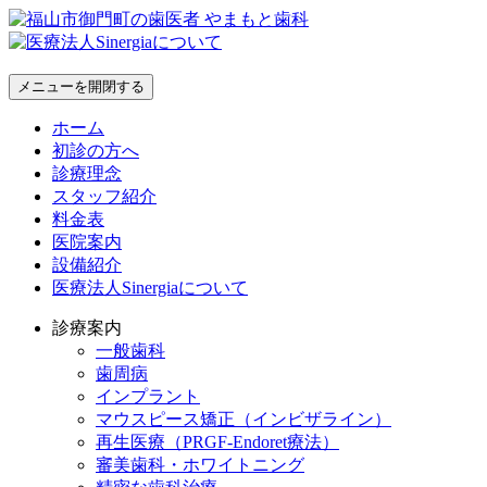
メニューを開閉する
ホーム
初診の方へ
診療理念
スタッフ紹介
料金表
医院案内
設備紹介
医療法人Sinergiaについて
診療案内
一般歯科
歯周病
インプラント
マウスピース矯正（インビザライン）
再生医療（PRGF-Endoret療法）
審美歯科・ホワイトニング